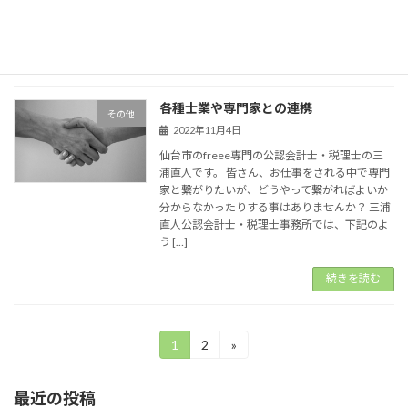
もあったのでぐっと堪えて業務に勤しんでいま
す […]
続きを読む
各種士業や専門家との連携
その他
2022年11月4日
仙台市のfreee専門の公認会計士・税理士の三
浦直人です。 皆さん、お仕事をされる中で専門
家と繋がりたいが、どうやって繋がればよいか
分からなかったりする事はありませんか？ 三浦
直人公認会計士・税理士事務所では、下記のよ
う […]
続きを読む
投
1
2
»
固
固
定
定
稿
ペ
ペ
最近の投稿
ー
ー
の